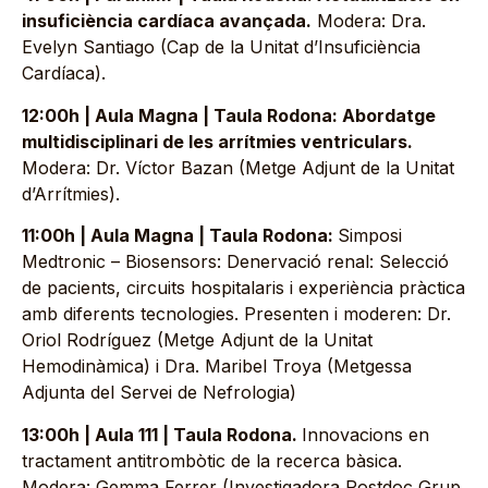
insuficiència cardíaca avançada.
Modera: Dra.
Evelyn Santiago (Cap de la Unitat d’Insuficiència
Cardíaca).
12:00h | Aula Magna | Taula Rodona: Abordatge
multidisciplinari de les arrítmies ventriculars.
Modera: Dr. Víctor Bazan (Metge Adjunt de la Unitat
d’Arrítmies).
11:00h | Aula Magna | Taula Rodona:
Simposi
Medtronic – Biosensors: Denervació renal: Selecció
de pacients, circuits hospitalaris i experiència pràctica
amb diferents tecnologies. Presenten i moderen: Dr.
Oriol Rodríguez (Metge Adjunt de la Unitat
Hemodinàmica) i Dra. Maribel Troya (Metgessa
Adjunta del Servei de Nefrologia)
13:00h | Aula 111 | Taula Rodona.
Innovacions en
tractament antitrombòtic de la recerca bàsica.
Modera: Gemma Ferrer (Investigadora Postdoc Grup