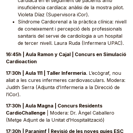
cardíaca en el seguiment de pacients amb
insuficiència cardíaca: anàlisi de la mostra pilot.
Violeta Díaz (Supervisora iCor).
Síndrome Cardiorenal a la pràctica clínica: nivell
de coneixement i percepció dels professionals
sanitaris del servei de cardiologia a un hospital
de tercer nivell. Laura Ruda (Infermera UPAC).
16:45h | Aula Ramon y Cajal | Concurs en Simulació
Cardioaction
17:30h | Aula 111 | Taller Infermeria
. L’ecògraf, nou
aliat a les cures infermeres cardiovasculars. Modera:
Judith Serra (Adjunta d’Infermeria a la Direcció de
l’iCor).
17:30h | Aula Magna | Concurs Residents
CardioChallenge
| Modera: Dr. Àngel Caballero
(Metge Adjunt de la Unitat d’Hospitalització)
17:30h | Paranimf | Revisió de les noves guies ESC