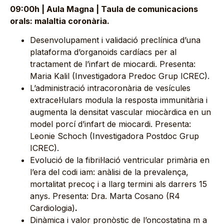
09:00h | Aula Magna | Taula de comunicacions
orals: malaltia coronària.
Desenvolupament i validació preclínica d’una
plataforma d’organoids cardíacs per al
tractament de l’infart de miocardi. Presenta:
Maria Kalil (Investigadora Predoc Grup ICREC).
L’administració intracoronària de vesícules
extracel·lulars modula la resposta immunitària i
augmenta la densitat vascular miocàrdica en un
model porcí d’infart de miocardi. Presenta:
Leonie Schoch (Investigadora Postdoc Grup
ICREC).
Evolució de la fibril·lació ventricular primària en
l’era del codi iam: anàlisi de la prevalença,
mortalitat precoç i a llarg termini als darrers 15
anys. Presenta: Dra. Marta Cosano (R4
Cardiologia)
.
Dinàmica i valor pronòstic de l’oncostatina m a