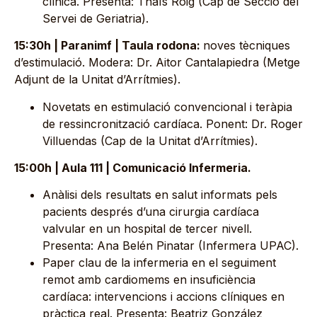
clínica. Presenta: Thaïs Roig (Cap de Secció del
Servei de Geriatria).
15:30h | Paranimf | Taula rodona:
noves tècniques
d’estimulació. Modera: Dr. Aitor Cantalapiedra (Metge
Adjunt de la Unitat d’Arrítmies).
Novetats en estimulació convencional i teràpia
de ressincronització cardíaca. Ponent: Dr. Roger
Villuendas (Cap de la Unitat d’Arrítmies).
15:00h | Aula 111 | Comunicació Infermeria.
Anàlisi dels resultats en salut informats pels
pacients després d’una cirurgia cardíaca
valvular en un hospital de tercer nivell.
Presenta: Ana Belén Pinatar (Infermera UPAC).
Paper clau de la infermeria en el seguiment
remot amb cardiomems en insuficiència
cardíaca: intervencions i accions clíniques en
pràctica real. Presenta: Beatriz González