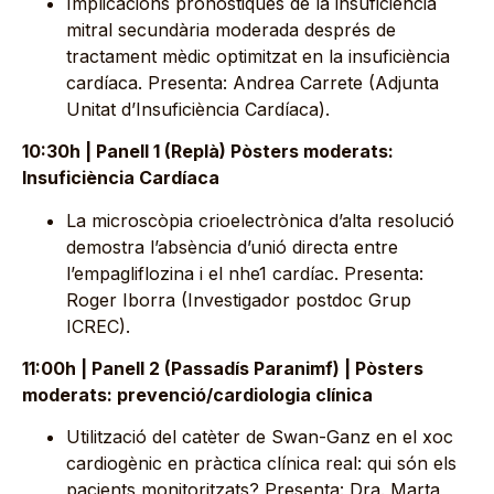
Implicacions pronòstiques de la insuficiència
mitral secundària moderada després de
tractament mèdic optimitzat en la insuficiència
cardíaca. Presenta: Andrea Carrete (Adjunta
Unitat d’Insuficiència Cardíaca).
10:30h | Panell 1 (Replà) Pòsters moderats:
Insuficiència Cardíaca
La microscòpia crioelectrònica d’alta resolució
demostra l’absència d’unió directa entre
l’empagliflozina i el nhe1 cardíac. Presenta:
Roger Iborra (Investigador postdoc Grup
ICREC).
11:00h | Panell 2 (Passadís Paranimf) | Pòsters
moderats: prevenció/cardiologia clínica
Utilització del catèter de Swan-Ganz en el xoc
cardiogènic en pràctica clínica real: qui són els
pacients monitoritzats? Presenta: Dra. Marta