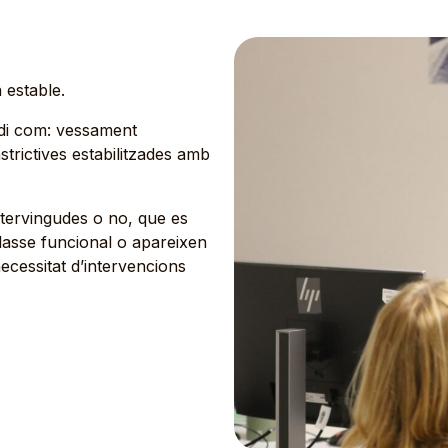
 estable.
rdi com: vessament
strictives estabilitzades amb
ntervingudes o no, que es
classe funcional o apareixen
cessitat d’intervencions