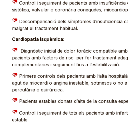
Control i seguiment de pacients amb insuficiència 
sistòlica, valvular o coronària conegudes, miocardiopa
Descompensació dels símptomes d’insuficiència ca
malgrat el tractament habitual.
Cardiopatia Isquèmica:
Diagnòstic inicial de dolor toràcic compatible amb
pacients amb factors de risc, per fer tractament ade
complementàries i seguiment fins a l’estabilització.
Primers controls dels pacients amb l’alta hospitalàri
agut de miocardi o angina inestable, sotmesos o no a
percutània o quirúrgica.
Pacients estables donats d’alta de la consulta espec
Control i seguiment de tots els pacients amb infart
estable.