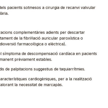
ls pacients sotmesos a cirurgia de recanvi valvular
lària.
oracions complementàries adients per descartar
tament de la fibril·lació auricular paroxística o
rdioversió farmacològica o elèctrica).
l símptoma de descompensació cardíaca en pacients
ermanent prèviament estables.
dis de palpitacions suggestius de taquiarrítmies.
acterístiques cardiogèniques, per a la realització
alorant la necessitat de marcapàs.