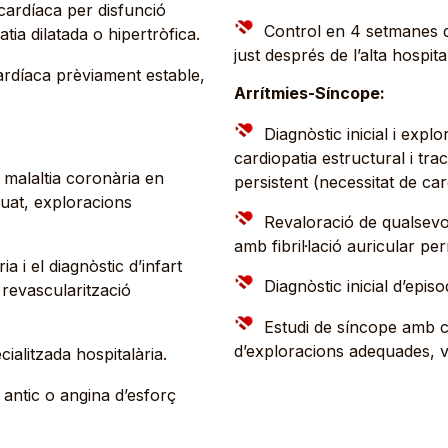
cardíaca per disfunció
Control en 4 setmanes de
tia dilatada o hipertròfica.
just després de l’alta hospita
rdíaca prèviament estable,
Arrítmies-Síncope:
Diagnòstic inicial i expl
cardiopatia estructural i trac
 malaltia coronària en
persistent (necessitat de ca
quat, exploracions
Revaloració de qualsevo
amb fibril·lació auricular p
a i el diagnòstic d’infart
Diagnòstic inicial d’episo
 revascularització
Estudi de síncope amb car
d’exploracions adequades, v
ialitzada hospitalària.
 antic o angina d’esforç