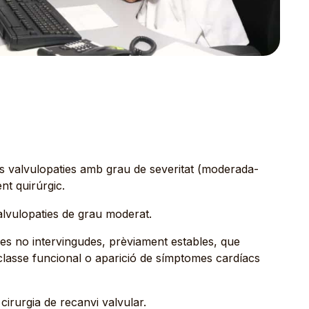
es valvulopaties amb grau de severitat (moderada-
nt quirúrgic.
alvulopaties de grau moderat.
es no intervingudes, prèviament estables, que
classe funcional o aparició de símptomes cardíacs
irurgia de recanvi valvular.