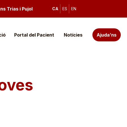
s Trias i Pujol
CA
ES
EN
ció
Portal del Pacient
Notícies
Ajuda’ns
roves