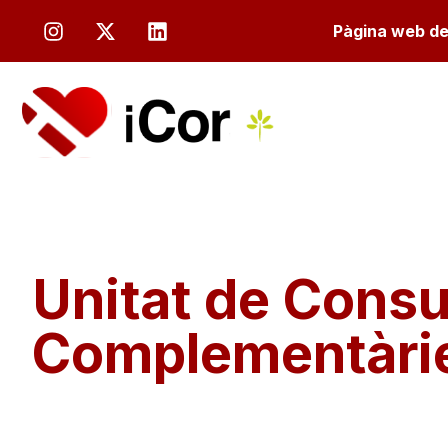
Pàgina web de 
Unitat de Consu
Complementàri