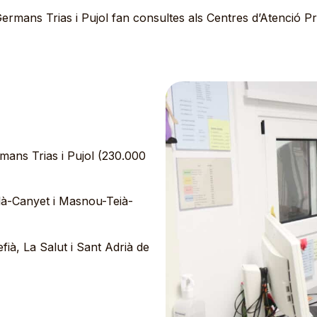
i Germans Trias i Pujol fan consultes als Centres d’Atenció 
rmans Trias i Pujol (230.000
alà-Canyet i Masnou-Teià-
ià, La Salut i Sant Adrià de