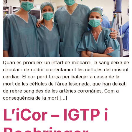
Quan es produeix un infart de miocardi, la sang deixa de
circular i de nodrir correctament les cèl·lules del múscul
cardíac. El cor perd força per bategar a causa de la
mort de les cèl·lules de l’àrea lesionada, que han deixat
de rebre sang des de les artèries coronàries. Com a
conseqüència de la mort […]
L’iCor – IGTP i