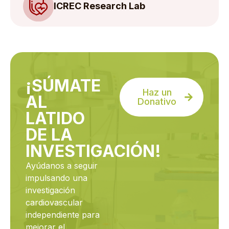
ICREC Research Lab
¡SÚMATE
Haz un
AL
Donativo
LATIDO
DE LA
INVESTIGACIÓN!
Ayúdanos a seguir
impulsando una
investigación
cardiovascular
independiente para
mejorar el