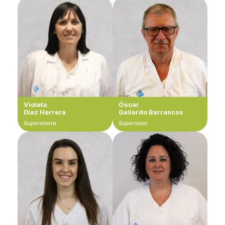
Violeta
Óscar
Díaz Herrera
Gallardo Barrancos
Supervisora
Supervisor