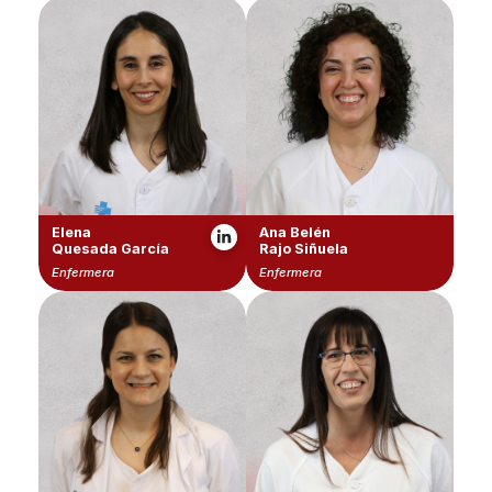
Elena
Ana Belén
Quesada García
Rajo Siñuela
Enfermera
Enfermera