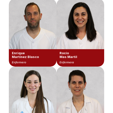
Enrique
Rocío
Martínez Blasco
Mas Martil
Enfermero
Enfermera