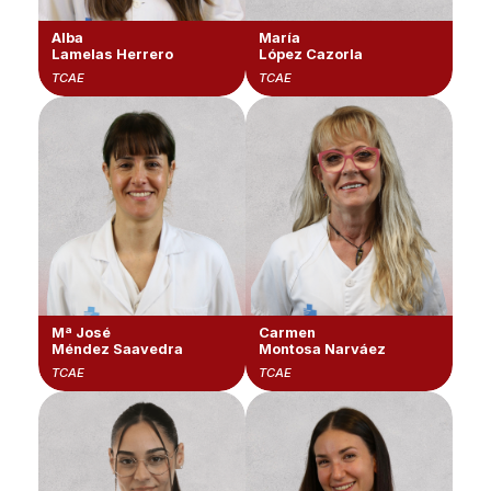
Alba
María
Lamelas Herrero
López Cazorla
TCAE
TCAE
Mª José
Carmen
Méndez Saavedra
Montosa Narváez
TCAE
TCAE