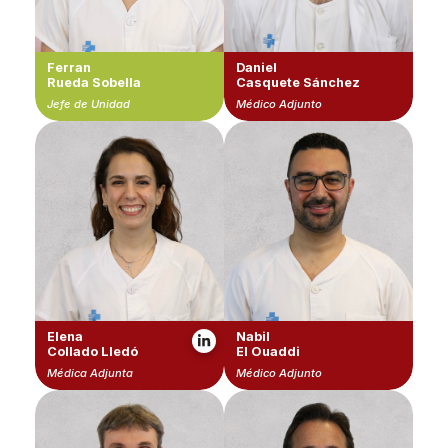
Ferran
Daniel
Rueda Sobella
Casquete Sánchez
Jefe de Unidad
Médico Adjunto
Elena
Nabil
Collado Lledó
El Ouaddi
Médica Adjunta
Médico Adjunto