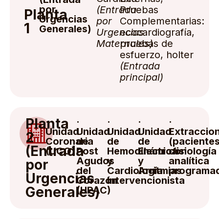
por
(Entrada
Pruebas
Planta
Urgencias
por
Complementarias:
1
Generales)
Urgencias
ecocardiografía,
Maternales)
pruebas de
esfuerzo, holter
(Entrada
principal)
Planta
·
·
·
·
·
Unidad
Unidad
Unidad
Unidad
Extraccio
2
Coronaria
de
de
de
(paciente
(Entrada
(UCO)
Post
Hemodinámica
Electrofisiología
con
Agudos
y
y
analítica
por
del
Cardiología
Arritmias
programa
Urgencias
Corazón
Intervencionista
Generales)
(UPAC)