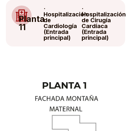
·
·
Hospitalización
Hospitalización
Planta
de
de Cirugía
11
Cardiología
Cardíaca
(Entrada
(Entrada
principal)
principal)