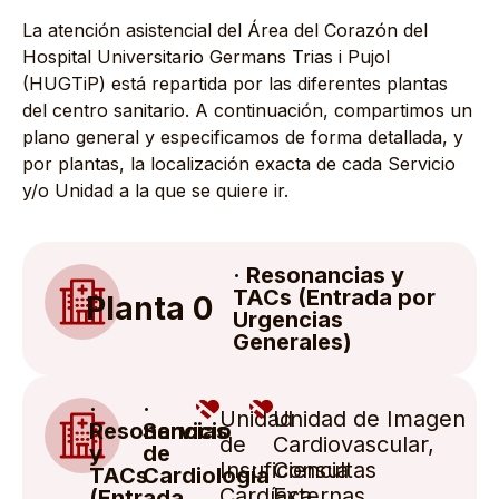
La atención asistencial del Área del Corazón del
Hospital Universitario Germans Trias i Pujol
(HUGTiP) está repartida por las diferentes plantas
del centro sanitario. A continuación, compartimos un
plano general y especificamos de forma detallada, y
por plantas, la localización exacta de cada Servicio
y/o Unidad a la que se quiere ir.
· Resonancias y
TACs (Entrada por
Planta 0
Urgencias
Generales)
·
·
Unidad
Unidad de Imagen
Resonancias
Servicio
de
Cardiovascular,
y
de
Insuficiencia
Consultas
TACs
Cardiología
Cardíaca
Externas,
(Entrada