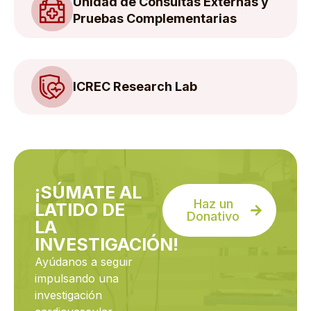
Unidad de Consultas Externas y
Pruebas Complementarias
ICREC Research Lab
¡SÚMATE AL
Haz un
LATIDO DE
Donativo
LA
INVESTIGACIÓN!
Ayúdanos a seguir
impulsando una
investigación