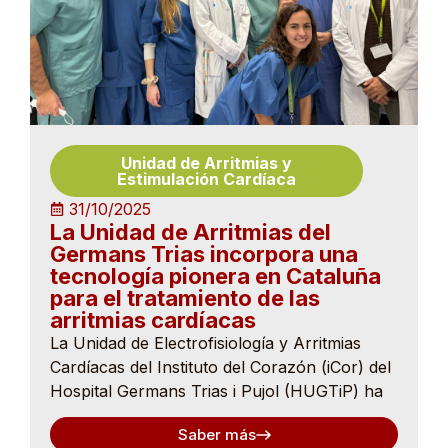
Unidad de Arritmias y
Estimulación Cardíaca
31/10/2025
La Unidad de Arritmias del
Germans Trias incorpora una
tecnología pionera en Cataluña
para el tratamiento de las
arritmias cardíacas
La Unidad de Electrofisiología y Arritmias
Cardíacas del Instituto del Corazón (iCor) del
Hospital Germans Trias i Pujol (HUGTiP) ha
Saber más