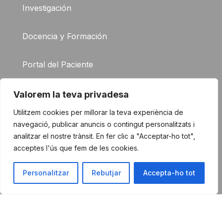
Investigación
Docencia y Formación
Portal del Paciente
FAQ
Valorem la teva privadesa
Utilitzem cookies per millorar la teva experiència de
Contacto
navegació, publicar anuncis o contingut personalitzats i
analitzar el nostre trànsit. En fer clic a "Acceptar-ho tot",
acceptes l'ús que fem de les cookies.
© 2026 El Instituto del
Aviso legal
Corazón del Germans Trias i
Pujol
Personalitzar
Rebutjar
Accepta-ho tot
Política de privacidad
Política de cookies