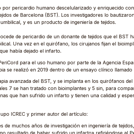
do por pericardio humano descelularizado y enriquecido c
jidos de Barcelona (BST). Los investigadores lo bautizaro
mbilical, y es un producto de ingeniería de tejidos.
cede de pericardio de un donante de tejidos que el BST ha 
cal. Una vez en el quirófano, los cirujanos fijan el bioimp
que había dejado el infarto.
el PeriCord para el uso humano por parte de la Agencia Es
ia se realizó en 2019 dentro de un ensayo clínico llamado
pia avanzada del BST, y se implanta en los quirófanos del 
ales 7 se han tratado con bioimplantes y 5 sin, para compa
onas que han sufrido un infarto y tienen una calidad y espe
rupo ICREC y primer autor del artículo:
s de muchos años de investigación en ingeniería de tejido
mo resultado de haber sufrido un infarto» refiriéndose al P