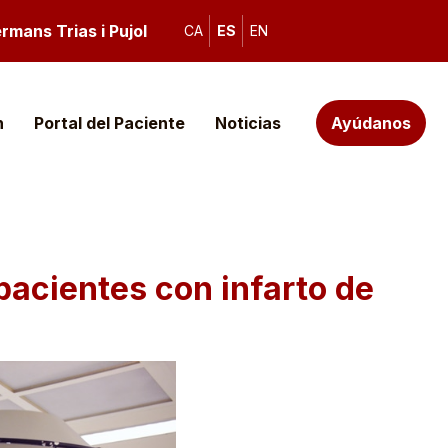
rmans Trias i Pujol
CA
ES
EN
n
Portal del Paciente
Noticias
Ayúdanos
pacientes con infarto de