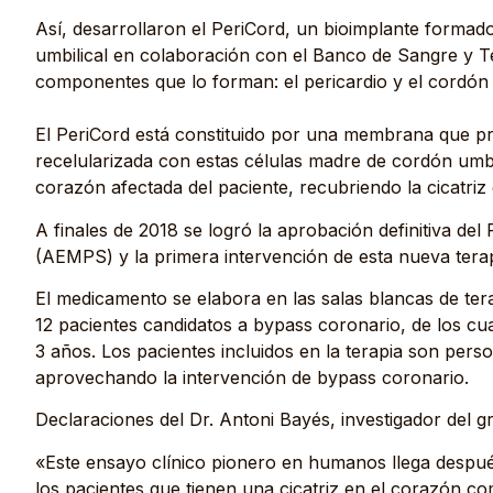
Así, desarrollaron el PeriCord, un bioimplante forma
umbilical en colaboración con el Banco de Sangre y Te
componentes que lo forman: el pericardio y el cordón u
El PeriCord está constituido por una membrana que pro
recelularizada con estas células madre de cordón umbili
corazón afectada del paciente, recubriendo la cicatriz 
A finales de 2018 se logró la aprobación definitiva d
(AEMPS) y la primera intervención de esta nueva terap
El medicamento se elabora en las salas blancas de tera
12 pacientes candidatos a bypass coronario, de los cu
3 años. Los pacientes incluidos en la terapia son pers
aprovechando la intervención de bypass coronario.
Declaraciones del Dr. Antoni Bayés, investigador del g
«Este ensayo clínico pionero en humanos llega despué
los pacientes que tienen una cicatriz en el corazón co