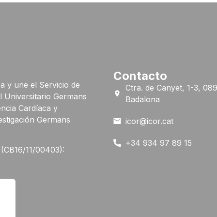
Contacto
ba y une el Servicio de
Ctra. de Canyet, 1-3, 08
al Universitario Germans
Badalona
iencia Cardíaca y
vestigación Germans
icor@icor.cat
+34 934 97 89 15
V (CB16/11/00403):